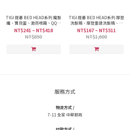
TIGI 提碁 BED HEAD系列 魔髮
TIGI 提碁 BED HEAD系列 摩登
纖、寶貝蛋、激亮噴霧、QQ泡
洗髮精、摩登重建洗髮精、摩
泡、質感塑型、精純凝露、活
登重建修護素、摩登修護素
NT$241 ~ NT$418
NT$167 ~ NT$511
力再生、有夠捲、太空噴霧
250ml/750ml附押頭
NT$850
NT$1,600
服務方式
物流方式 /
7-11 全家 中華郵政
付款方式 /