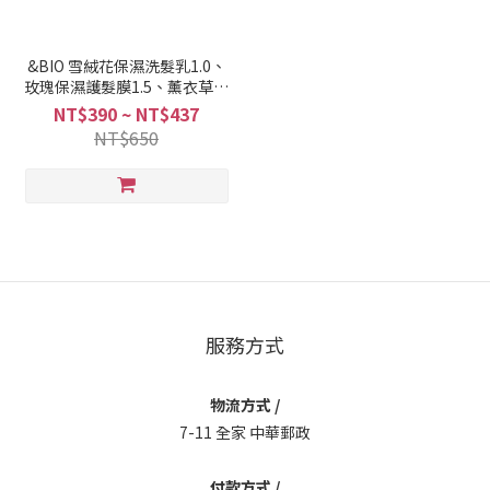
&BIO 雪絨花保濕洗髮乳1.0、
玫瑰保濕護髮膜1.5、薰衣草保
濕護髮乳2.0、摩洛哥迷迭香護
NT$390 ~ NT$437
髮油3.0
NT$650
服務方式
物流方式 /
7-11 全家 中華郵政
付款方式 /