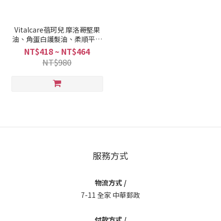
Vitalcare蓓珂兒 摩洛哥堅果
油、角蛋白護髮油、柔順平滑
乳、摩洛哥堅果修復霜 100ml
NT$418 ~ NT$464
NT$980
服務方式
物流方式 /
7-11 全家 中華郵政
付款方式 /