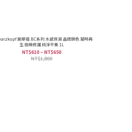
warzkopf 施華蔻 BC系列 水感保濕 晶燦鎖色 凝時再
生 極緻修護 純淨平衡 1L
NT$610 ~ NT$650
NT$1,800