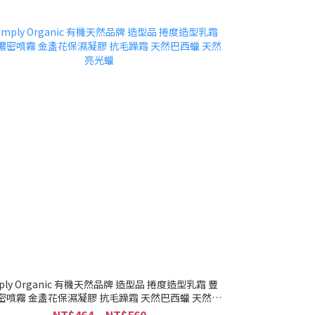
mply Organic 有機天然品牌 造型品 捲度造型乳霜 豐
密噴霧 金盞花保濕凝膠 抗毛躁霜 天然巴西蠟 天然亮
光蠟