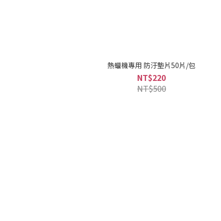
熱蠟機專用 防汙墊片50片/包
NT$220
NT$500