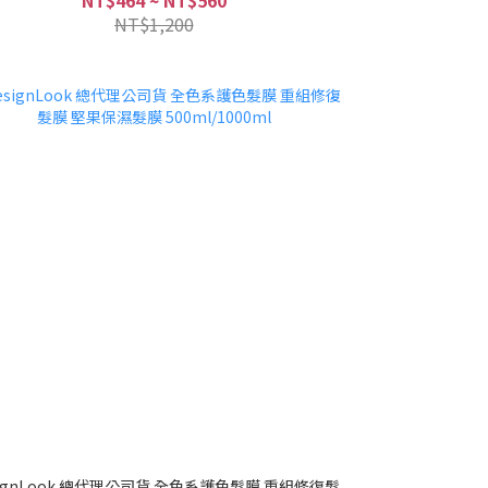
NT$464 ~ NT$560
NT$1,200
signLook 總代理公司貨 全色系護色髮膜 重組修復髮