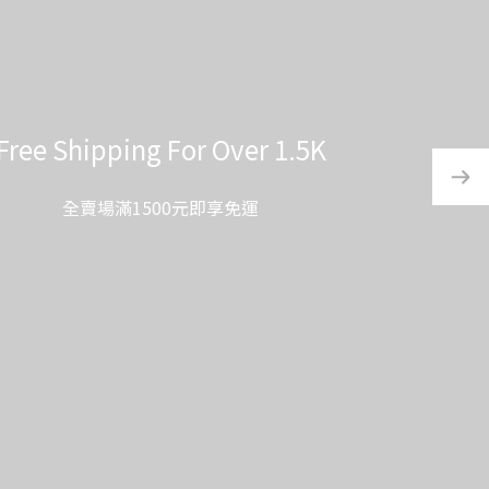
指定品牌滿額贈
1.5K
指定品牌不定期會有滿額贈品
Designated brands will have free gifts from time to time
請依最後結帳頁面顯示為準
Please refer to the final checkout page