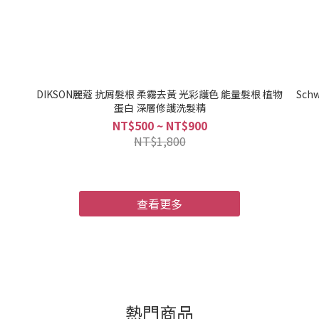
DIKSON麗蔻 抗屑髮根 柔霧去黃 光彩護色 能量髮根 植物
Sch
蛋白 深層修護洗髮精
NT$500 ~ NT$900
NT$1,800
查看更多
熱門商品