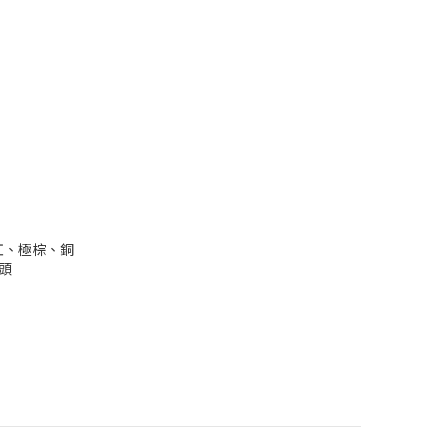
豔紅、極棕、銅
押頭