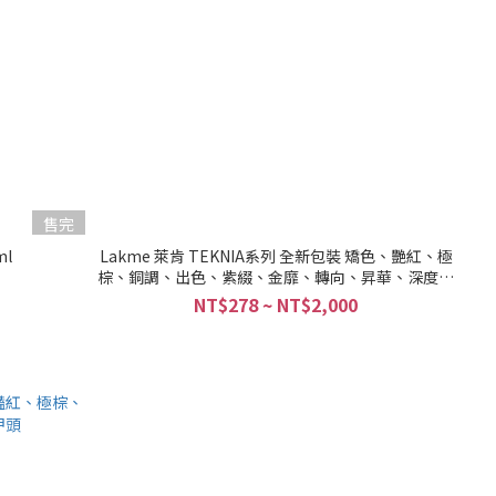
售完
ml
Lakme 萊肯 TEKNIA系列 全新包裝 矯色、艷紅、極
棕、銅調、出色、紫綴、金靡、轉向、昇華、深度、
直覺、蛻變洗髮精 300ml / 1000ml + 押頭
NT$278 ~ NT$2,000