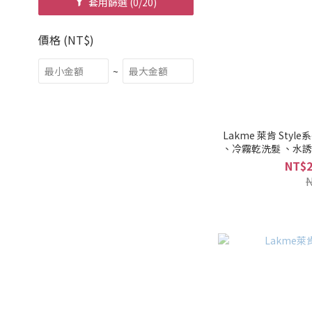
套用篩選
(0/20)
價格 (NT$)
~
Lakme 萊肯 St
、冷霧乾洗髮 、水
鎖水凝露 (新包裝)
NT$2