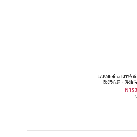
LAKME萊肯 K理
酪梨抗屑、淨油洗髮精
NT$3