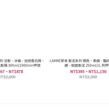
療系列 活髮、冰鎮、迷迭香抗屑、
LAKME萊肯 髮泥系列 矯色、紫綴、
 300ml/1000ml+押頭
調、蛻變髮泥 250ml/1L 附
67 ~ NT$878
NT$395 ~ NT$1,150
NT$2,000
NT$3,500