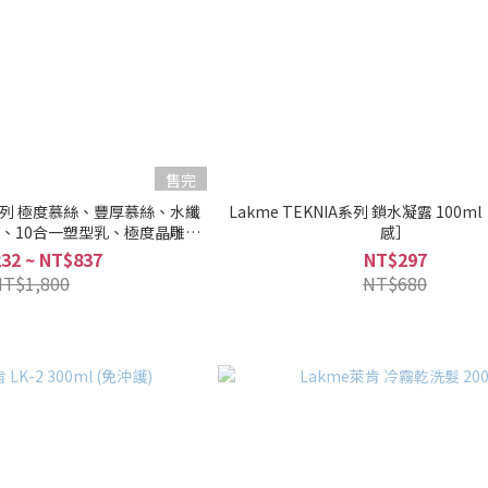
售完
yle系列 極度慕絲、豐厚慕絲、水纖
Lakme TEKNIA系列 鎖水凝露 100m
誘、10合一塑型乳、極度晶雕、
感］
、Fun肆、蜜蠟、摩洛哥堅果油
32 ~ NT$837
NT$297
NT$1,800
NT$680