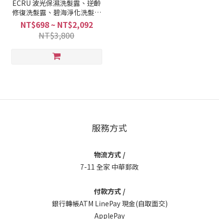
ECRU 波光保濕洗髮露、逆齡
修復洗髮露、碧海淨化洗髮露
240g/709g
NT$698 ~ NT$2,092
NT$3,800
服務方式
物流方式 /
7-11 全家 中華郵政
付款方式 /
銀行轉帳ATM LinePay 現金(自取面交)
ApplePay