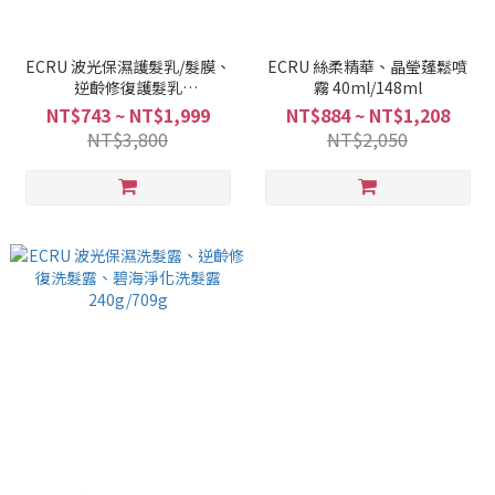
ECRU 波光保濕護髮乳/髮膜、
ECRU 絲柔精華、晶瑩蓬鬆噴
逆齡修復護髮乳
霧 40ml/148ml
200g/240ml/709ml
NT$743 ~ NT$1,999
NT$884 ~ NT$1,208
NT$3,800
NT$2,050