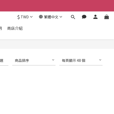
$
TWD
繁體中文
明
商店介紹
選
商品排序
每頁顯示 48 個