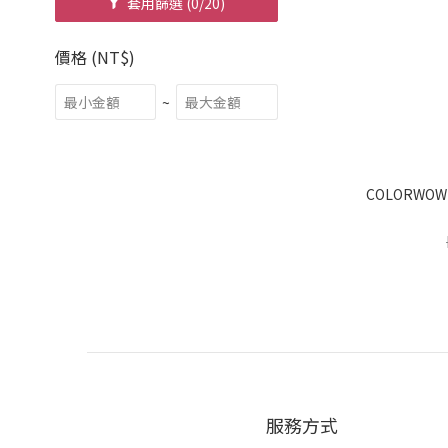
套用篩選
(0/20)
價格 (NT$)
~
COLORWO
服務方式