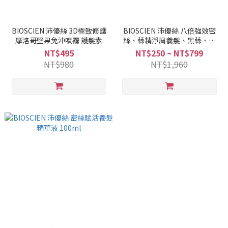
BIOSCIEN 沛優絲 3D極致修護
BIOSCIEN 沛優絲 八倍強效密
摩洛哥堅果免沖噴霧 護髮素
絲、蒜精淨屑養髮、黑蒜、植
物角蛋、3D極致修護、控油柔
NT$495
NT$250 ~ NT$799
絲、橄欖健髮、薄荷去屑、雙
NT$980
NT$1,960
動力健髮洗髮露