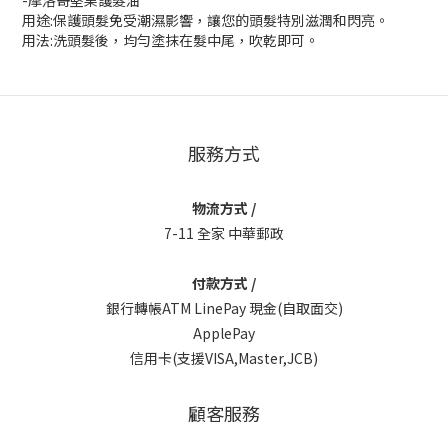
-摩洛哥堅果護髮油
用途:保護頭髮免受潮濕影響，讓您的頭髮特別滋潤和閃亮。
用法:洗頭髮後，均勻塗抹在髮中尾，吹乾即可。
服務方式
物流方式 /
7-11 全家 中華郵政
付款方式 /
銀行轉帳ATM LinePay 現金(自取面交)
ApplePay
信用卡(支援VISA,Master,JCB)
顧客服務