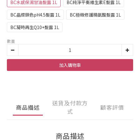
BC水感保濕甘油髮露 1L
BC純淨平衡維生素E髮露 1L
BC晶燦鎖色pH4.5髮露 1L
BC極緻修護精氨酸髮露 1L
BC凝時再生Q10+髮露 1L
數量
加入購物車
送貨及付款方
商品描述
顧客評價
式
商品描述