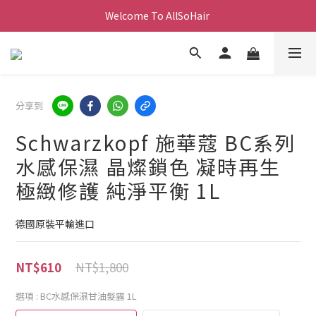
Welcome To AllSoHair 
分享到
Schwarzkopf 施華蔻 BC系列
水感保濕 晶燦鎖色 凝時再生
極緻修護 純淨平衡 1L
德國原裝平輸進口
NT$1,800
NT$610
選項
: BC水感保濕甘油髮露 1L