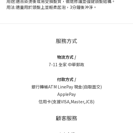
用途:適合染燙後或易受損髮質，徹底修護並強健頭髮結構。
用法:適量用於頭髮上並輕柔起泡，3分鐘後沖淨。
服務方式
物流方式 /
7-11 全家 中華郵政
付款方式 /
銀行轉帳ATM LinePay 現金(自取面交)
ApplePay
信用卡(支援VISA,Master,JCB)
顧客服務