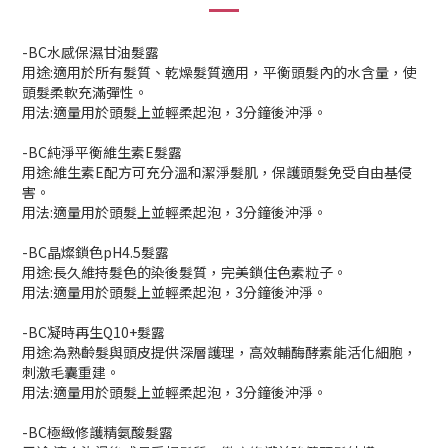
-BC水感保濕甘油髮露
用途:適用於所有髮質、乾燥髮質適用，平衡頭髮內的水含量，使
頭髮柔軟充滿彈性。
用法:適量用於頭髮上並輕柔起泡，3分鐘後沖淨。
-BC純淨平衡維生素E髮露
用途:維生素E配方可充分溫和潔淨髮肌，保護頭髮免受自由基侵
害。
用法:適量用於頭髮上並輕柔起泡，3分鐘後沖淨。
-BC晶燦鎖色pH4.5髮露
用途:長久維持髮色的染後髮質，完美鎖住色素粒子。
用法:適量用於頭髮上並輕柔起泡，3分鐘後沖淨。
-BC凝時再生Q10+髮露
用途:為熟齡髮與頭皮提供深層護理，高效輔酶酵素能活化細胞，
刺激毛囊重建。
用法:適量用於頭髮上並輕柔起泡，3分鐘後沖淨。
-BC極緻修護精氨酸髮露