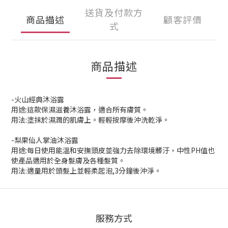
送貨及付款方
商品描述
顧客評價
式
商品描述
-火山經典沐浴露
用途:這款保濕滋養沐浴露，適合所有膚質。
用法:塗抹於濕潤的肌膚上。輕輕按摩後沖洗乾淨。
-梨果仙人掌油沐浴露
用途:每日使用能溫和安撫頭皮並強力去除環境髒汙，中性PH值也
使產品適用於全身髮膚及各種髮質。
用法:適量用於頭髮上並輕柔起泡,3分鐘後沖淨。
服務方式