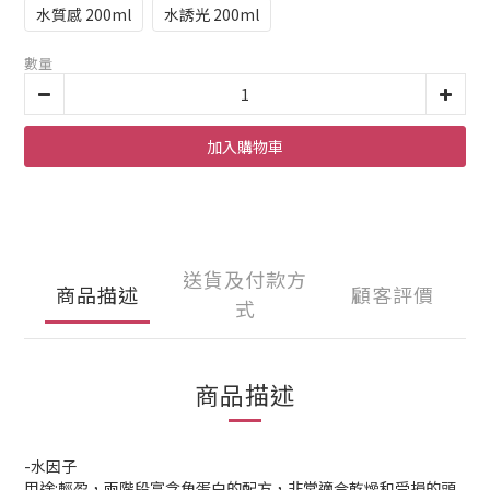
水質感 200ml
水誘光 200ml
數量
加入購物車
送貨及付款方
商品描述
顧客評價
式
商品描述
-水因子
用途:輕盈，兩階段富含角蛋白的配方，非常適合乾燥和受損的頭