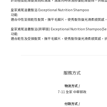
針對極度乾燥髮質問和清潔，清潔同時保濕修復乾燥髮絲，供給
皇家鳶尾滋養髮浴 Exceptional Nutrition Shampoo
功能:
適合中性至微乾性髮質，撫平毛鱗片，使秀髮恢復光滑柔順質感
皇家鳶尾滋養髮浴(昇華版) Exceptional Nutrition Shampoo(Sensi
功能:
適合乾性及受損髮質，撫平毛鱗片，使秀髮恢復光滑柔順質感，
服務方式
物流方式 /
7-11 全家 中華郵政
付款方式 /