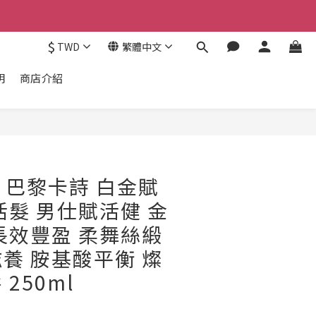
$
TWD
繁體中文
明
商店介紹
se 巴黎卡詩 白金賦
活髮 男仕賦活健 金
長效豐盈 柔舞絲緞
養 胺基酸平衡 燦
250ml