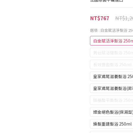
NT$1,2
NT$767
選項
: 白金賦活淨髮浴 25
白金賦活淨髮浴 250m
男仕賦活健髮浴 250m
長效豐盈髮浴 250ml
皇家鳶尾滋養髮浴 25
皇家鳶尾滋養髮浴(昇華版
胺基酸平衡髮浴 250m
燦金絕色髮浴(保濕型) 
煥髮重建髮浴 250ml