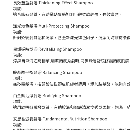
長效豐盈髮浴 Thickening Effect Shampoo
功能:
適合纖幼髮質，有助纖幼髮絲如羽毛般柔軟輕盈、長效豐盈。
漾光炫色髮浴 Muti-Protecting Shampoo
功能:
針對染後髮質溫和清潔，含全新漾光炫色因子，清潔同時維持染
黑鑽逆時髮浴 Revitalizing Shampoo
功能:
淬鍊自深海逆時精華,清潔頭皮秀髮時,同步深層舒緩修護頭皮肌
胺基酸平衡髮浴 Balancing Shampoo
功能:
無矽靈髮浴，推薦給油性頭皮肌膚者適用。添加胺基酸，能夠有
白金賦活淨髮浴 Bodifying Shampoo
功能:
適用於明顯脫發髮質，有助於溫和徹底清潔令秀髮柔軟，飽滿，
安息香滋養髮浴 Fundamental Nutrition Shampoo
功能: