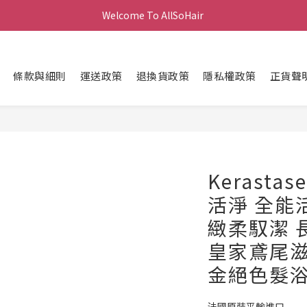
Welcome To AllSoHair 
條款與細則
運送政策
退換貨政策
隱私權政策
正貨聲
Kerasta
活淨 全能
緻柔馭潔 
皇家鳶尾滋
金絕色髮浴 
法國原裝平輸進口