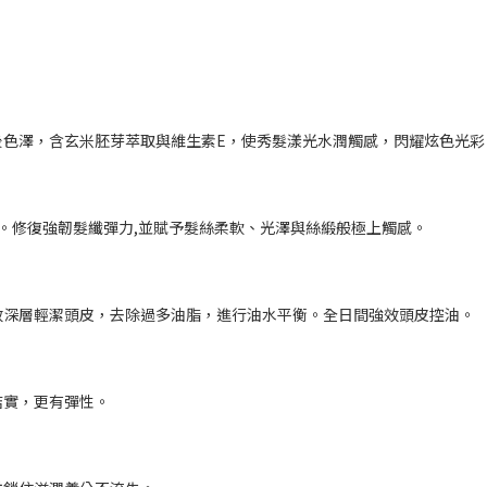
後色澤，含玄米胚芽萃取與維生素E，使秀髮漾光水潤觸感，閃耀炫色光彩
膚。修復強韌髮纖彈力,並賦予髮絲柔軟、光澤與絲緞般極上觸感。
效深層輕潔頭皮，去除過多油脂，進行油水平衡。全日間強效頭皮控油。
結實，更有彈性。