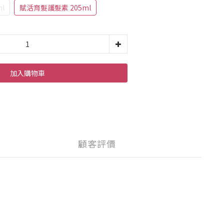
l
賦活育髮護髮素 205ml
加入購物車
顧客評價