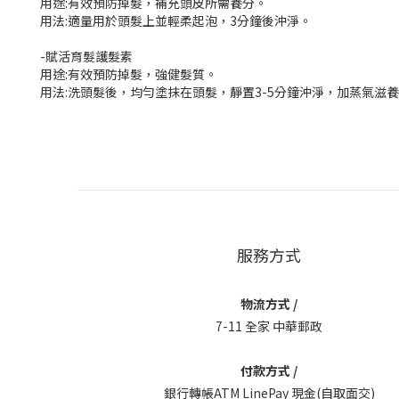
用途:有效預防掉髮，補充頭皮所需養分。
用法:適量用於頭髮上並輕柔起泡，3分鐘後沖淨。
-賦活育髮護髮素
用途:有效預防掉髮，強健髮質。
用法:洗頭髮後，均勻塗抹在頭髮，靜置3-5分鐘沖淨，加蒸氣滋
服務方式
物流方式 /
7-11 全家 中華郵政
付款方式 /
銀行轉帳ATM LinePay 現金(自取面交)