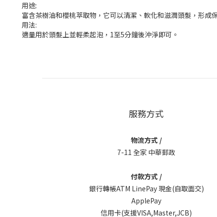
用途:
富含茶樹油和櫻桃萃取物，它可以清潔、軟化和滋潤頭髮，形成
用法:
適量用於頭髮上並輕柔起泡，1至5分鐘後沖淨即可。
服務方式
物流方式 /
7-11 全家 中華郵政
付款方式 /
銀行轉帳ATM LinePay 現金(自取面交)
ApplePay
信用卡(支援VISA,Master,JCB)