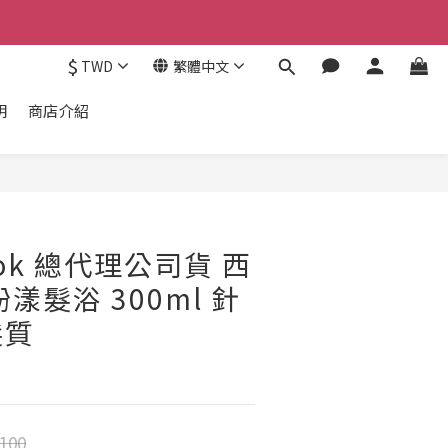
$
TWD
繁體中文
明
商店介紹
Look 總代理公司貨 西
漾髮浴 300ml 針
髮質
100