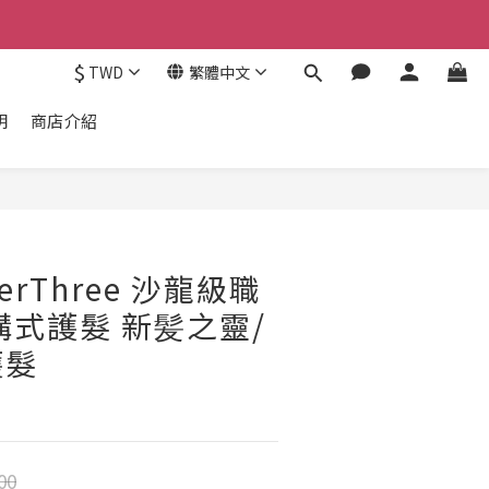
$
TWD
繁體中文
明
商店介紹
erThree 沙龍級職
構式護髮 新髪之靈/
護髮
00