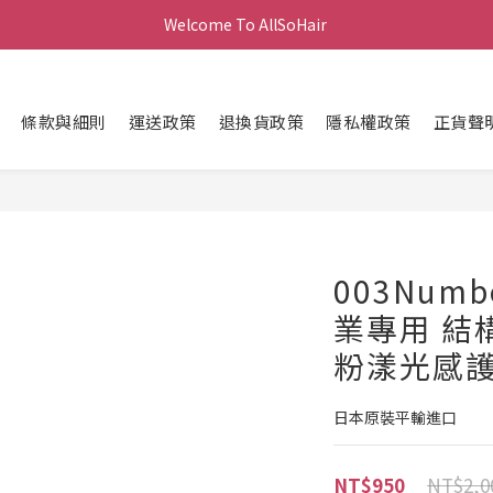
Welcome To AllSoHair 
條款與細則
運送政策
退換貨政策
隱私權政策
正貨聲
003Numb
業專用 結
粉漾光感
日本原裝平輸進口
NT$2,0
NT$950