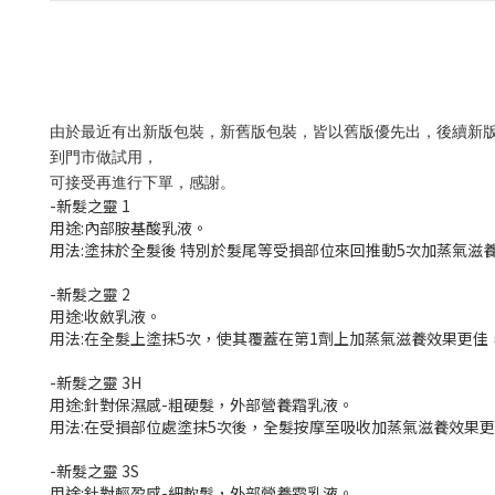
由於最近有出新版包裝，新舊版包裝，皆以舊版優先出，後續新版為準
到門市做試用，
可接受再進行下單，感謝。
-新髮之靈 1
用途:內部胺基酸乳液。
用法:塗抹於全髮後 特別於髮尾等受損部位來回推動5次加蒸氣滋
-新髮之靈 2
用途:收斂乳液。
用法:在全髮上塗抹5次，使其覆蓋在第1劑上加蒸氣滋養效果更佳
-新髮之靈 3H
用途:針對保濕感-粗硬髮，外部營養霜乳液。
用法:在受損部位處塗抹5次後，全髮按摩至吸收加蒸氣滋養效果更佳
-新髮之靈 3S
用途:針對輕盈感-細軟髮，外部營養霜乳液。