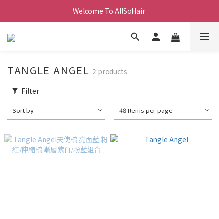
Welcome To AllSoHair 
TANGLE ANGEL
2 products
Filter
Sort by
48 Items per page