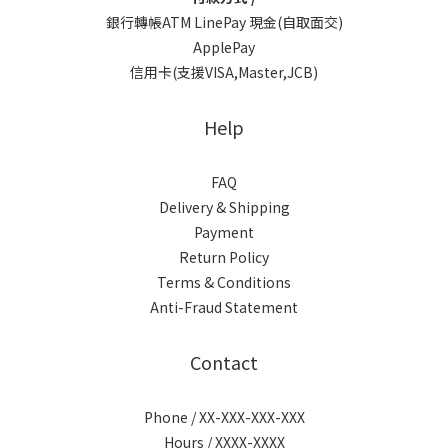
銀行轉帳ATM LinePay 現金(自取面交)
ApplePay
信用卡(支援VISA,Master,JCB)
Help
FAQ
Delivery & Shipping
Payment
Return Policy
Terms & Conditions
Anti-Fraud Statement
Contact
Phone / XX-XXX-XXX-XXX
Hours / XXXX-XXXX