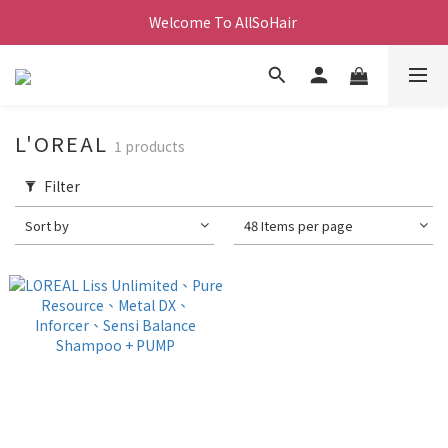
Welcome To AllSoHair 
L'OREAL
1 products
Filter
Sort by
48 Items per page