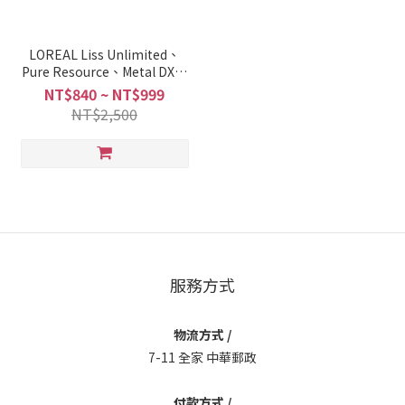
LOREAL Liss Unlimited、
Pure Resource、Metal DX、
Inforcer、Sensi Balance
NT$840 ~ NT$999
Shampoo + PUMP
NT$2,500
服務方式
物流方式 /
7-11 全家 中華郵政
付款方式 /