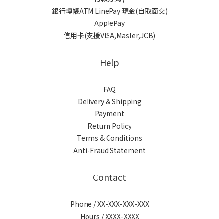
銀行轉帳ATM LinePay 現金(自取面交)
ApplePay
信用卡(支援VISA,Master,JCB)
Help
FAQ
Delivery & Shipping
Payment
Return Policy
Terms & Conditions
Anti-Fraud Statement
Contact
Phone / XX-XXX-XXX-XXX
Hours / XXXX-XXXX