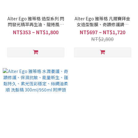
Alter Ego 雅蒂格 造型系列 閃
Alter Ego 雅蒂格 凡爾賽拜金
閃發光精萃再生油、龍捲風強
女造型髮膜、奇蹟修護調理
力膠、冷暴力噴霧塑型定型
霜、活髮能量滲透乳、紫光恆
NT$353 ~ NT$1,800
NT$697 ~ NT$1,720
液、能量新生水分子
彩修護素、煥髮鎖色護髮素
NT$2,800