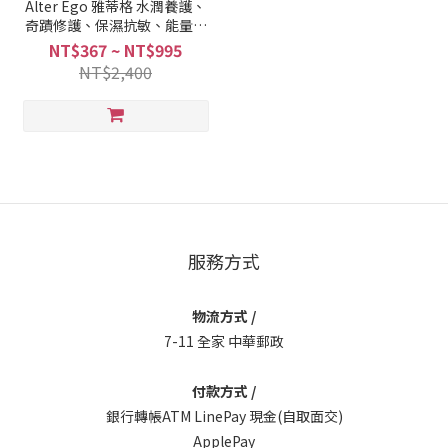
Alter Ego 雅蒂格 水潤養護、
奇蹟修護、保濕抗敏、能量新
生、蓬鬆持久、紫光恆彩穩
NT$367 ~ NT$995
定、絲綢油柔順 洗髮精
NT$2,400
300ml/950ml 附押頭
服務方式
物流方式 /
7-11 全家 中華郵政
付款方式 /
銀行轉帳ATM LinePay 現金(自取面交)
ApplePay