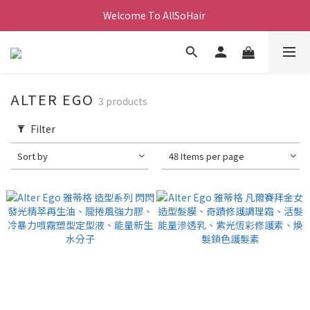
Welcome To AllSoHair 
ALTER EGO
3 products
Filter
Sort by
48 Items per page