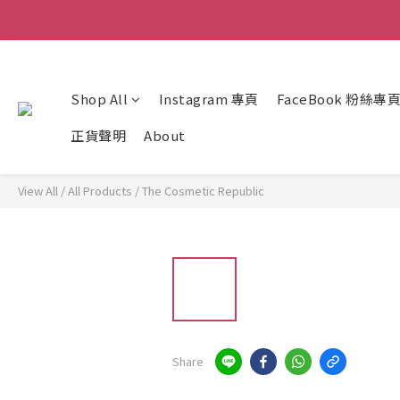
Shop All
Instagram 專頁
FaceBook 粉絲專
正貨聲明
About
View All
/
All Products
/
The Cosmetic Republic
Share