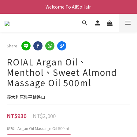
Welcome To AllSoHair 
Share
ROIAL Argan Oil、
Menthol、Sweet Almond
Massage Oil 500ml
義大利原裝平輸進口
NT$2,000
NT$930
選項
: Argan Oil Massage Oil 500ml