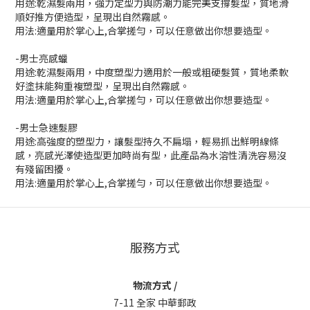
用途:乾濕髮兩用，強力定型力與防潮力能完美支撐髮型，質地滑
順好推方便造型，呈現出自然霧感。
用法:適量用於掌心上,合掌搓勻，可以任意做出你想要造型。
-男士亮感蠟
用途:乾濕髮兩用，中度塑型力適用於一般或粗硬髮質，質地柔軟
好塗抹能夠重複塑型，呈現出自然霧感。
用法:適量用於掌心上,合掌搓勻，可以任意做出你想要造型。
-男士急速髮膠
用途:高強度的塑型力，讓髮型持久不扁塌，輕易抓出鮮明線條
感，亮感光澤使造型更加時尚有型，此產品為水溶性清洗容易沒
有殘留困擾。
用法:適量用於掌心上,合掌搓勻，可以任意做出你想要造型。
服務方式
物流方式 /
7-11 全家 中華郵政