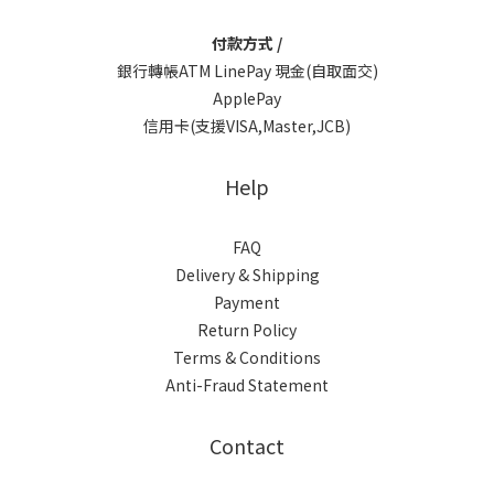
付款方式 /
銀行轉帳ATM LinePay 現金(自取面交)
ApplePay
信用卡(支援VISA,Master,JCB)
Help
FAQ
Delivery & Shipping
Payment
Return Policy
Terms & Conditions
Anti-Fraud Statement
Contact