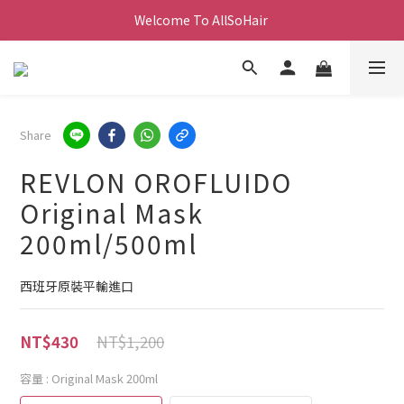
Welcome To AllSoHair 
Share
REVLON OROFLUIDO
Original Mask
200ml/500ml
西班牙原裝平輸進口
NT$1,200
NT$430
容量
: Original Mask 200ml