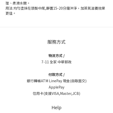
理、柔滑水嫩。
用法:均勻塗抹在頭髮中尾,靜置15-20分鐘沖淨，加蒸氣滋養效果
更佳。
服務方式
物流方式 /
7-11 全家 中華郵政
付款方式 /
銀行轉帳ATM LinePay 現金(自取面交)
ApplePay
信用卡(支援VISA,Master,JCB)
Help