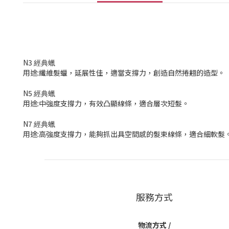
N3
經典蠟
用途:纖維髮蠟，延展性佳，適當支撐力，創造自然捲翹的造型。
N5
經典蠟
用途:中強度支撐力，有效凸顯線條，適合層次短髮。
N7
經典蠟
用途:高強度支撐力，能夠抓出具空間感的髮束線條，適合細軟髮
服務方式
物流方式 /