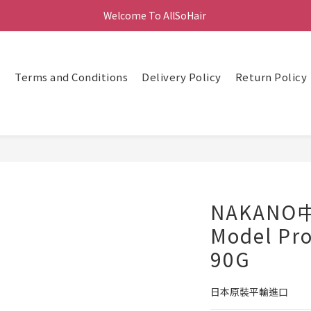
Welcome To AllSoHair 
頁
Terms and Conditions
Delivery Policy
Return Policy
NAKAN
Model Pr
90G
日本原裝平輸進口