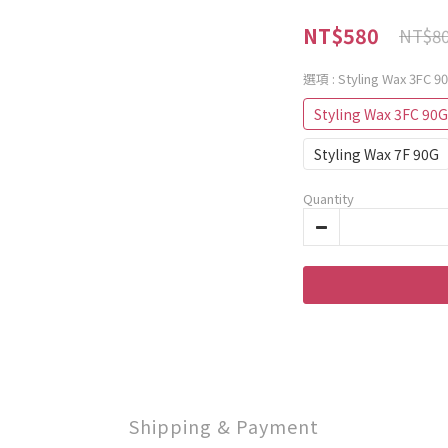
NT$580
NT$8
選項
: Styling Wax 3FC 9
Styling Wax 3FC 90G
Styling Wax 7F 90G
Quantity
Shipping & Payment