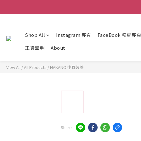
Shop All
Instagram 專頁
FaceBook 粉絲專
正貨聲明
About
View All
/
All Products
/
NAKANO 中野製藥
Share