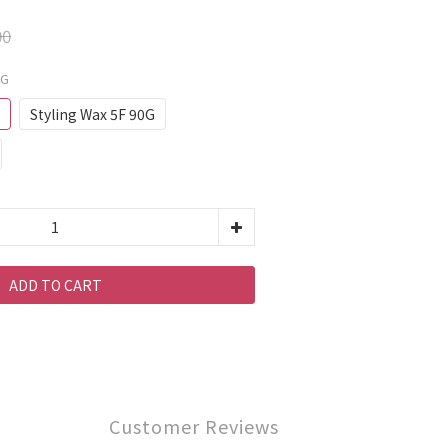
00
0G
Styling Wax 5F 90G
ADD TO CART
Customer Reviews