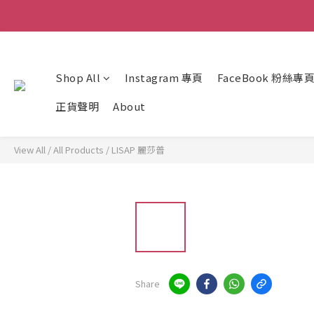
Shop All
Instagram 專頁
FaceBook 粉絲專
正貨聲明
About
View All
/
All Products
/
LISAP 麗莎普
Share