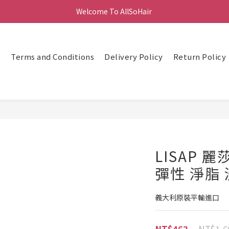
Welcome To AllSoHair 
頁
Terms and Conditions
Delivery Policy
Return Policy
LISAP 
彈性 淨脂 
義大利原裝平輸進口
NT$1,6
NT$463