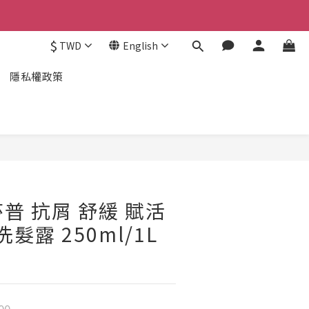
$
TWD
English
隱私權政策
麗莎普 抗屑 舒緩 賦活
洗髮露 250ml/1L
00