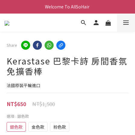
Welcome To AllSoHair 
Share
Kerastase 巴黎卡詩 房間香氛
免擴香棒
法國原裝平輸進口
NT$1,500
NT$650
選項
: 銀色款
銀色款
金色款
粉色款