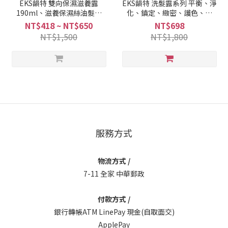
EKS韻特 雙向保濕滋養露
EKS韻特 洗髮露系列 平衡、淨
190ml、滋養保濕絲油髮敷
化、鎮定、緻密、護色、滋
200ml/500ml、緻密噴霧
養、抗掉賦活洗髮露1000ml +
NT$418 ~ NT$650
NT$698
190ml
押頭
NT$1,500
NT$1,800
服務方式
物流方式 /
7-11 全家 中華郵政
付款方式 /
銀行轉帳ATM LinePay 現金(自取面交)
ApplePay