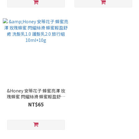
&Honey 安蒂花子 蜂蜜亮澤 玫
瑰蜂蜜 閃耀絲滑 蜂蜜輕盈舒癒
洗髮乳1.0 護髮乳2.0 旅行組
NT$65
10ml+10g