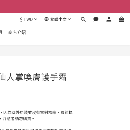
$
TWD
繁體中文
明
商店介紹
梨果仙人掌喚膚護手霜
籤，因為國外原裝並沒有雷射標籤，雷射標
，介意者請勿購買。