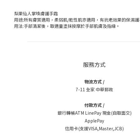
梨果仙人掌喚膚護手霜
用途:所有膚質適用，柔弱肌/乾性肌亦適用，有抗老效果的保濕
用法:手部清潔後，取適量塗抹按摩於手部肌膚及指緣。
服務方式
物流方式 /
7-11 全家 中華郵政
付款方式 /
銀行轉帳ATM LinePay 現金(自取面交)
ApplePay
信用卡(支援VISA,Master,JCB)