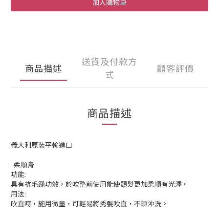
加入購物車
送貨及付款方
商品描述
顧客評價
式
商品描述
義大利原裝平輸進口
-柔順膏
功能:
具有抗毛躁功效，於吹整前使用能使頭髮更加柔順有光澤。
用法:
吹直時，施用微量，可輕易將秀髮吹直，不須沖洗。