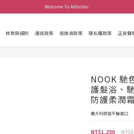
Welcome To AllSoHair 
條款與細則
運送政策
退換貨政策
隱私權政策
正貨聲
NOOK 
護髮浴、
防護柔潤霜 
義大利原裝平輸進口
NT$2
NT$1,250