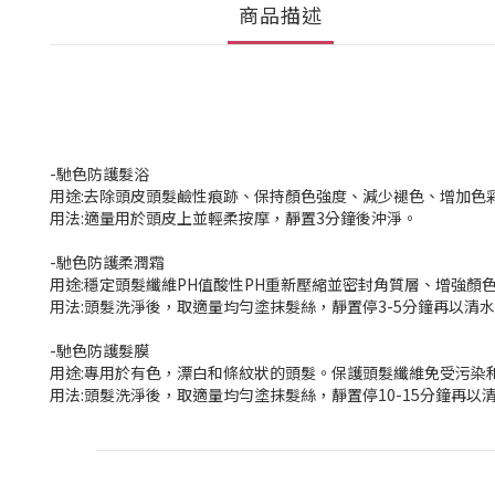
商品描述
-馳色防護髮浴
用途:去除頭皮頭髮鹼性痕跡、保持顏色強度、減少褪色、增加色
用法:適量用於頭皮上並輕柔按摩，靜置3分鐘後沖淨。
-馳色防護柔潤霜
用途:穩定頭髮纖維PH值酸性PH重新壓縮並密封角質層、增強
用法:頭髮洗淨後，取適量均勻塗抹髮絲，靜置停3-5分鐘再以清
-馳色防護髮膜
用途:專用於有色，漂白和條紋狀的頭髮。保護頭髮纖維免受污染
用法:頭髮洗淨後，取適量均勻塗抹髮絲，靜置停10-15分鐘再以