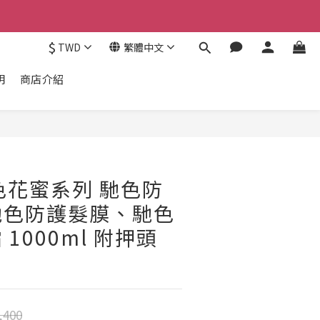
$
TWD
繁體中文
明
商店介紹
馳色花蜜系列 馳色防
馳色防護髮膜、馳色
1000ml 附押頭
,400