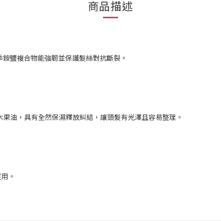
商品描述
季銨鹽複合物能強韌並保護髮絲對抗斷裂。
木果油，具有全然保濕釋放糾結，讓頭髮有光澤且容易整理。
質用。