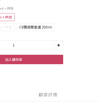
ml + 押頭
l + 押頭
l + 押頭
C8飄逸雙重護 200ml
加入購物車
顧客評價