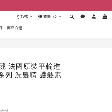
$
TWD
繁體中文
明
商店介紹
 肯葳 法國原裝平輸進
逸系列 洗髮精 護髮素
,200