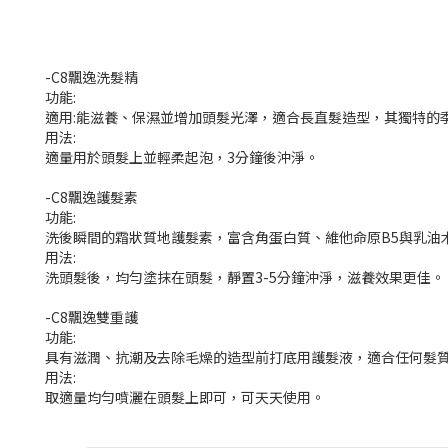
-C8飄逸洗髮精
功能:
適用:能滋養、保濕並增加頭髮光澤，適合長直髮造型，其獨特的
用法:
適量用於頭髮上並輕柔起泡，3分鐘後沖淨。
-C8飄逸護髮素
功能:
洗後瞬間的霜狀質地護髮素，富含角蛋白質、維他命原B5與乳油
用法:
洗頭髮後，均勻塗抹在頭髮，靜置3-5分鐘沖淨，滋養效果更佳。
-C8飄逸雙重護
功能:
具有滋潤、抗潮及去除毛燥的造型前打底用護髮液，適合任何髮
用法:
取適量均勻噴灑在頭髮上即可，可天天使用。