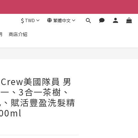
$
TWD
繁體中文
明
商店介紹
n Crew美國隊員 男
合一、3合一茶樹、
乳、賦活豐盈洗髮精
00ml