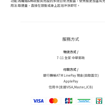
功能:為纖細&稀疏髮質而設的多效日常洗髮露，使秀髮更加富有
用法:取適量，直接在頭髮或身上起泡沖淨即可。
服務方式
物流方式 /
7-11 全家 中華郵政
付款方式 /
銀行轉帳ATM LinePay 現金(自取面交)
ApplePay
信用卡(支援VISA,Master,JCB)