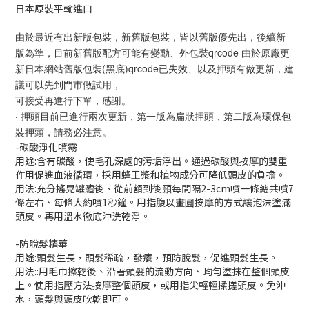
日本原裝平輸進口
由於最近有出新版包裝，新舊版包裝，皆以舊版優先出，後續新
版為準，目前新舊版配方可能有變動、外包裝qrcode 由於原廠更
新日本網站舊版包裝(黑底)qrcode已失效、以及押頭有做更新，建
議可以先到門市做試用，
可接受再進行下單，感謝。
‧ 押頭目前已進行兩次更新，第一版為扁狀押頭，第二版為環保包
裝押頭，請務必注意。
-碳酸淨化噴霧
用途:含有碳酸，使毛孔深處的污垢浮出。通過碳酸與按摩的雙重
作用促進血液循環，採用蜂王漿和植物成分可降低頭皮的負擔。
用法:充分搖晃罐體後、從前額到後頸每間隔2-3cm噴一條總共噴7
條左右、每條大約噴1秒鐘。用指腹以畫圓按摩的方式讓泡沫塗滿
頭皮。再用溫水徹底沖洗乾淨。
-防脫髮精華
用途:頭髮生長，頭髮稀疏，發癢，預防脫髮，促進頭髮生長。
用法::用毛巾擦乾後、沿著頭髮的流動方向、均勻塗抹在整個頭皮
上。使用指壓方法按摩整個頭皮，或用指尖輕輕揉搓頭皮。免沖
水，頭髮與頭皮吹乾即可。