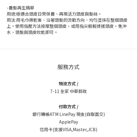
-養髮再生精華
用途:極適合頭皮日常保養、再現活力頭皮與髮絲。
用法:用毛巾擦乾後、沿著頭髮的流動方向、均勻塗抹在整個頭皮
上。使用指壓方法按摩整個頭皮，或用指尖輕輕揉搓頭皮。免沖
水，頭髮與頭皮吹乾即可。
服務方式
物流方式 /
7-11 全家 中華郵政
付款方式 /
銀行轉帳ATM LinePay 現金(自取面交)
ApplePay
信用卡(支援VISA,Master,JCB)