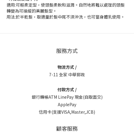
適用:可輕柔定型，使頭髮柔軟和滋潤。自然地將難以處理的頭髮
轉變為可操縱的美麗髮型。
用法:於半乾髮，取適量於髮中尾不須沖洗，也可當身體乳使用。
服務方式
物流方式 /
7-11 全家 中華郵政
付款方式 /
銀行轉帳ATM LinePay 現金(自取面交)
ApplePay
信用卡(支援VISA,Master,JCB)
顧客服務