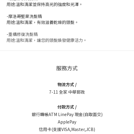
用途:溫和清潔並保持高光的強度和光澤。
-摩洛哥堅果洗髮精
用途:溫和清潔，有效滋養乾燥的頭髮。
-
重構修復洗髮精
用途:溫和清潔，讓您的頭髮煥發健康活力。
服務方式
物流方式 /
7-11 全家 中華郵政
付款方式 /
銀行轉帳ATM LinePay 現金(自取面交)
ApplePay
信用卡(支援VISA,Master,JCB)