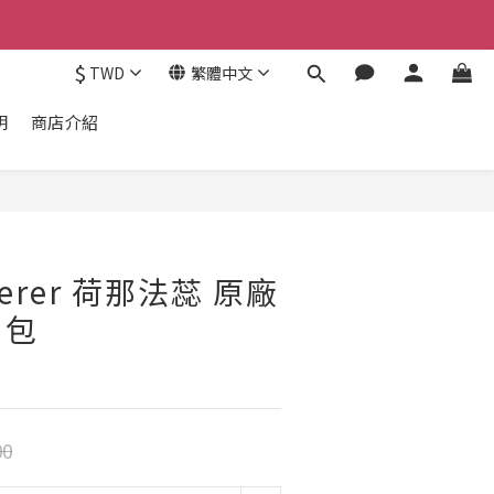
$
TWD
繁體中文
明
商店介紹
rterer 荷那法蕊 原廠
肩包
00