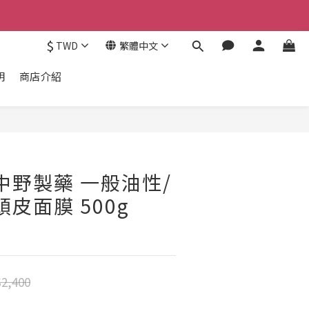
$
TWD
繁體中文
明
商店介紹
 中野製藥 一般油性/
皮面膜 500g
2,400