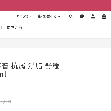
$
TWD
繁體中文
明
商店介紹
麗莎普 抗屑 淨脂 舒緩
ml
2,800