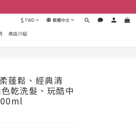
$
TWD
繁體中文
明
商店介紹
e 輕柔蓬鬆、經典清
髮色乾洗髮、玩酷中
00ml