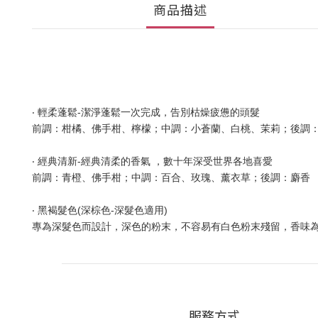
商品描述
‧ 輕柔蓬鬆-潔淨蓬鬆一次完成，告別枯燥疲憊的頭髮
前調：柑橘、佛手柑、檸檬；中調：小蒼蘭、白桃、茉莉；後調
‧ 經典清新-經典清柔的香氣 ，數十年深受世界各地喜愛
前調：青橙、佛手柑；中調：百合、玫瑰、薰衣草；後調：麝香
‧ 黑褐髮色(深棕色-深髮色適用)
專為深髮色而設計，深色的粉末，不容易有白色粉末殘留，香味
服務方式